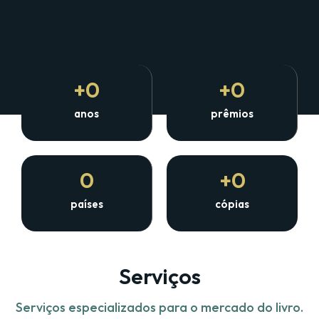
+
0
+
0
anos
prêmios
0
+
0
países
cópias
Serviços
Serviços especializados para o mercado do livro.