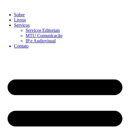
Ir
para
Sobre
o
Livros
conteúdo
Serviços
Serviços Editoriais
MTU Comunicação
IP e Audiovisual
Contato